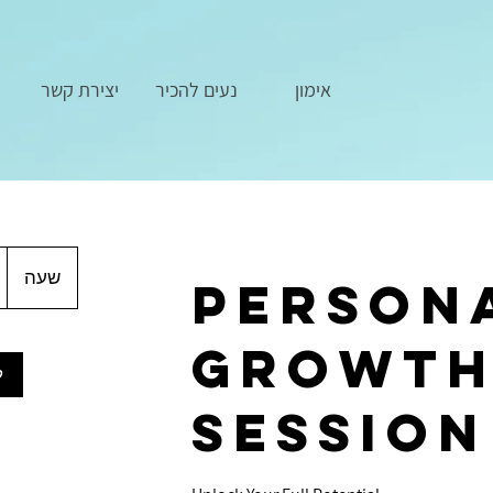
אימון
נעים להכיר
יצירת קשר
70
דו
שעה
ש
Person
אמ
ע
Growt
ל
Session