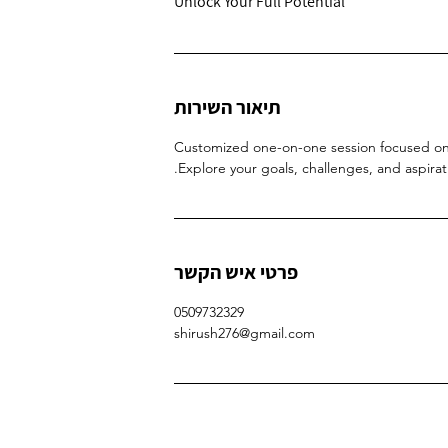
Unlock Your Full Potential
תיאור השירות
Customized one-on-one session focused on
Explore your goals, challenges, and aspirat
פרטי איש הקשר
0509732329
shirush276@gmail.com